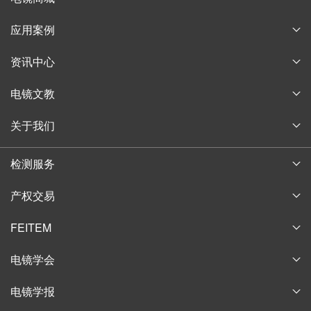
耗材商城
应用案例
淘宝商城
论文案例
资讯中心
购物指南
获奖案例
企业新闻
电镜文教
行业信息
电子显微镜博物馆
关于我们
通知公告
电子显微镜教育
公司简介
中镜讲堂
检测服务
实验技术培训
发展历程
中科百测
产权交易
企业风采
产权交易
联系我们
FEITEM
加入我们
元宇宙商城
电镜学会
中国电镜网
电镜学报