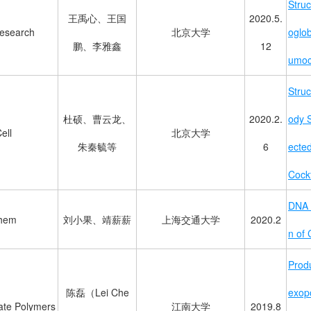
Struc
王禹心、王国
2020.5.
Research
北京大学
oglob
鹏、李雅鑫
12
umoc
Stru
杜硕、曹云龙、
2020.2.
ody S
ell
北京大学
朱秦毓等
6
ecte
Cockt
DNA 
hem
刘小果、靖薪薪
上海交通大学
2020.2
n of
Produ
陈磊（Lei Che
exop
ate Polymers
江南大学
2019.8