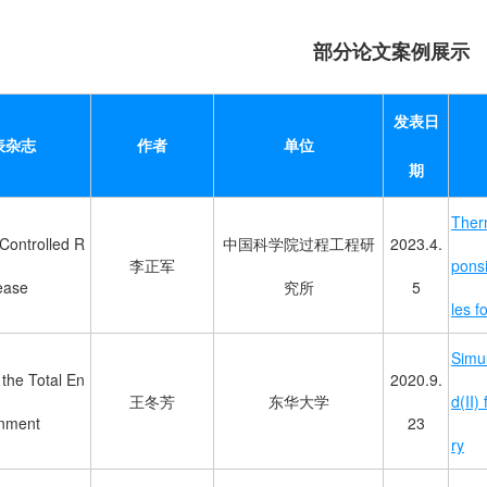
部分论文案例展示
发表日
表杂志
作者
单位
期
Ther
 Controlled R
中国科学院过程工程研
2023.4.
李正军
ponsi
ease
究所
5
les f
Simu
 the Total En
2020.9.
王冬芳
东华大学
d(II)
onment
23
ry