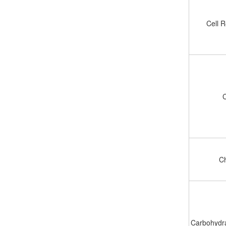
Cell 
C
C
Carbohydr