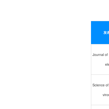
发
Journal of
el
Science of
vir