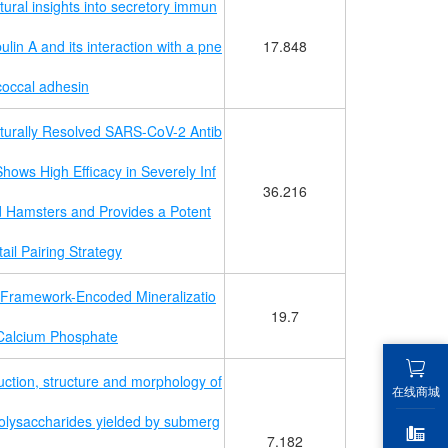
tural insights into secretory immun
ulin A and its interaction with a pne
17.848
occal adhesin
cturally Resolved SARS-CoV-2 Antib
hows High Efficacy in Severely Inf
36.216
d Hamsters and Provides a Potent
ail Pairing Strategy
Framework-Encoded Mineralizatio
19.7
 Calcium Phosphate
ction, structure and morphology of
在线商城
olysaccharides yielded by submerg
7.182