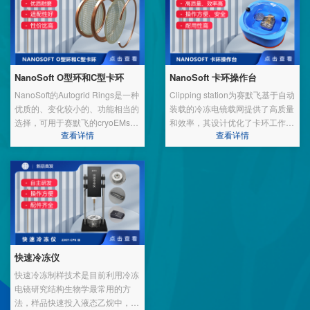
NanoSoft O型环和C型卡环
NanoSoft 卡环操作台
NanoSoft的Autogrid Rings是一种
Clipping station为赛默飞基于自动
优质的、变化较小的、功能相当的
装载的冷冻电镜载网提供了高质量
选择，可用于赛默飞的cryoEMs和
和效率，其设计优化了卡环工作流
自动装填系统。采用尖端技术制
程。高质量的泡沫杜瓦瓶将载网盒
查看详情
查看详情
造，可降低载网的变形。高质量的
存储托盘放置在clipping station旁
卡环与赛默飞TFS版本的同款产品
边，提高了使用方便性，减少了从
相兼容。
其他托盘上转移样品盒时可能出现
的污染。其设计使工作流程更加简
单，设备的盖子兼顾了方便性和保
护功能。
快速冷冻仪
快速冷冻制样技术是目前利用冷冻
电镜研究结构生物学最常用的方
法，样品快速投入液态乙烷中，整