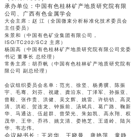
承办单位：中国有色桂林矿产地质研究院有限
公司、广西有色金属学会
大会主席：赵 江（全国微束分析标准化技术委员会
主任委员）
朱景和（中国有色矿业集团有限公司，
ISO/TC202/SC2 主席）
杨国高（中国有色桂林矿产地质研究院有限公司党委
书记 董事长 总经理）
常务主席：胡乔帆（中国有色桂林矿产地质研究院有
限公司 副总经理）
会议组织委员会名单：范光、徐坚、杨勇骥、陈振
宇、毛骞、刘芬、祝建、龚沿东、丁泽军、孙振亚、
曾毅、张作贵、洪健、吴文辉、姚雷、许钫钫、高灵
清、洪崧、贺连龙、钟振前、汤斌兵、葛广路、鞠新
华、马通达、伍超群、曾荣光、朱如凯、高永翔、权
茂华、王华、乔祎、姚文清、娄艳芝、王道岭、陆兴
华、韦志伟。
会议秘书长：王岩华、王晓曼、唐艳萍、童静