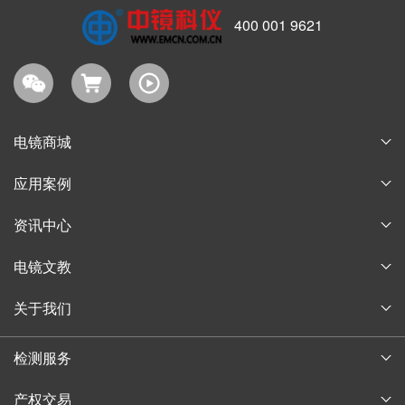
400 001 9621
电镜商城
耗材商城
应用案例
淘宝商城
论文案例
资讯中心
购物指南
获奖案例
企业新闻
电镜文教
行业信息
电子显微镜博物馆
关于我们
通知公告
电子显微镜教育
公司简介
中镜讲堂
检测服务
实验技术培训
发展历程
中科百测
产权交易