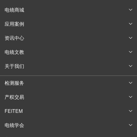
电镜商城
耗材商城
应用案例
淘宝商城
论文案例
资讯中心
购物指南
获奖案例
企业新闻
电镜文教
行业信息
电子显微镜博物馆
关于我们
通知公告
电子显微镜教育
公司简介
中镜讲堂
检测服务
实验技术培训
发展历程
中科百测
产权交易
企业风采
产权交易
联系我们
FEITEM
加入我们
元宇宙商城
电镜学会